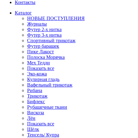
Контакты
Каталог
НОВЫЕ ПОСТУПЛЕНИЯ
Журналы
Футер 2-х нитка
Футер 3-х нитка
Спортивный трикотаж
Футер барашек
Пике Лакост
Полоска Морячка
Мех Тедди
Показать все
Эко-кожа
Кулирная гладь
Вафельный трикотаж
Рибана
Трикотаж
Бифлекс
Рубашечные ткани
Вискоза
Лён
Показать все
Шёлк
Тенсель/ Купра