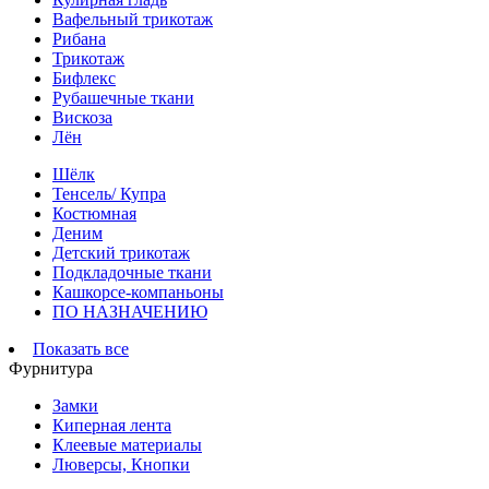
Вафельный трикотаж
Рибана
Трикотаж
Бифлекс
Рубашечные ткани
Вискоза
Лён
Шёлк
Тенсель/ Купра
Костюмная
Деним
Детский трикотаж
Подкладочные ткани
Кашкорсе-компаньоны
ПО НАЗНАЧЕНИЮ
Показать все
Фурнитура
Замки
Киперная лента
Клеевые материалы
Люверсы, Кнопки