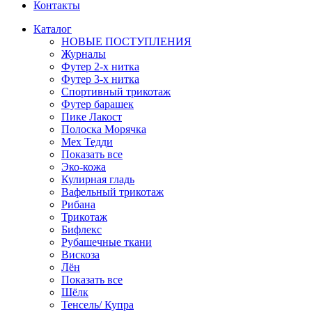
Контакты
Каталог
НОВЫЕ ПОСТУПЛЕНИЯ
Журналы
Футер 2-х нитка
Футер 3-х нитка
Спортивный трикотаж
Футер барашек
Пике Лакост
Полоска Морячка
Мех Тедди
Показать все
Эко-кожа
Кулирная гладь
Вафельный трикотаж
Рибана
Трикотаж
Бифлекс
Рубашечные ткани
Вискоза
Лён
Показать все
Шёлк
Тенсель/ Купра