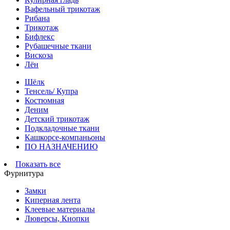
Вафельный трикотаж
Рибана
Трикотаж
Бифлекс
Рубашечные ткани
Вискоза
Лён
Шёлк
Тенсель/ Купра
Костюмная
Деним
Детский трикотаж
Подкладочные ткани
Кашкорсе-компаньоны
ПО НАЗНАЧЕНИЮ
Показать все
Фурнитура
Замки
Киперная лента
Клеевые материалы
Люверсы, Кнопки