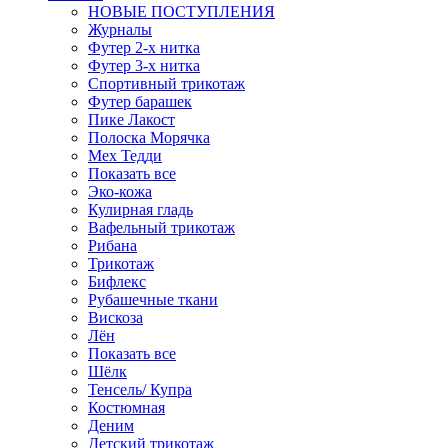
НОВЫЕ ПОСТУПЛЕНИЯ
Журналы
Футер 2-х нитка
Футер 3-х нитка
Спортивный трикотаж
Футер барашек
Пике Лакост
Полоска Морячка
Мех Тедди
Показать все
Эко-кожа
Кулирная гладь
Вафельный трикотаж
Рибана
Трикотаж
Бифлекс
Рубашечные ткани
Вискоза
Лён
Показать все
Шёлк
Тенсель/ Купра
Костюмная
Деним
Детский трикотаж