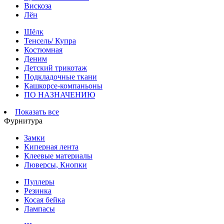
Вискоза
Лён
Шёлк
Тенсель/ Купра
Костюмная
Деним
Детский трикотаж
Подкладочные ткани
Кашкорсе-компаньоны
ПО НАЗНАЧЕНИЮ
Показать все
Фурнитура
Замки
Киперная лента
Клеевые материалы
Люверсы, Кнопки
Пуллеры
Резинка
Косая бейка
Лампасы