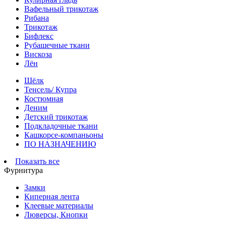
Вафельный трикотаж
Рибана
Трикотаж
Бифлекс
Рубашечные ткани
Вискоза
Лён
Шёлк
Тенсель/ Купра
Костюмная
Деним
Детский трикотаж
Подкладочные ткани
Кашкорсе-компаньоны
ПО НАЗНАЧЕНИЮ
Показать все
Фурнитура
Замки
Киперная лента
Клеевые материалы
Люверсы, Кнопки