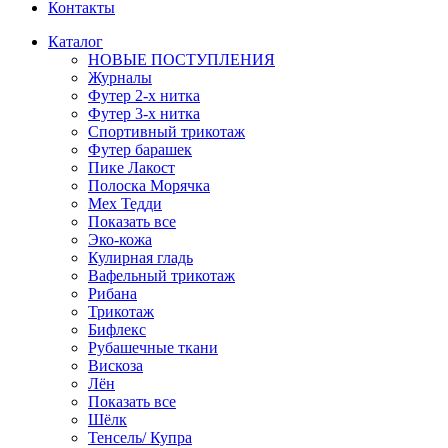
Контакты
Каталог
НОВЫЕ ПОСТУПЛЕНИЯ
Журналы
Футер 2-х нитка
Футер 3-х нитка
Спортивный трикотаж
Футер барашек
Пике Лакост
Полоска Морячка
Мех Тедди
Показать все
Эко-кожа
Кулирная гладь
Вафельный трикотаж
Рибана
Трикотаж
Бифлекс
Рубашечные ткани
Вискоза
Лён
Показать все
Шёлк
Тенсель/ Купра