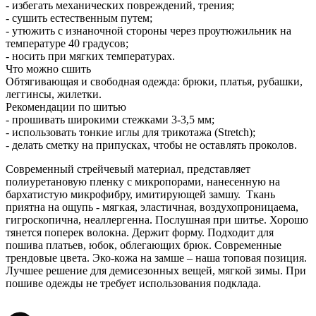
- избегать механических повреждений, трения;
- сушить естественным путем;
- утюжить с изнаночной стороны через проутюжильник на
температуре 40 градусов;
- носить при мягких температурах.
Что можно сшить
Обтягивающая и свободная одежда: брюки, платья, рубашки,
леггинсы, жилетки.
Рекомендации по шитью
- прошивать широкими стежками 3-3,5 мм;
- использовать тонкие иглы для трикотажа (Stretch);
- делать сметку на припусках, чтобы не оставлять проколов.
Современный стрейчевый материал, представляет
полиуретановую пленку с микропорами, нанесенную на
бархатистую микрофибру, имитирующей замшу. Ткань
приятна на ощупь - мягкая, эластичная, воздухопроницаема,
гигроскопична, неаллергенна. Послушная при шитье. Хорошо
тянется поперек волокна. Держит форму. Подходит для
пошива платьев, юбок, облегающих брюк. Современные
трендовые цвета. Эко-кожа на замше – наша топовая позиция.
Лучшее решение для демисезонных вещей, мягкой зимы. При
пошиве одежды не требует использования подклада.