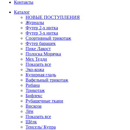
Контакты
Каталог
НОВЫЕ ПОСТУПЛЕНИЯ
Журналы
Футер 2-х нитка
Футер 3-х нитка
Спортивный трикотаж
Футер барашек
Пике Лакост
Полоска Морячка
Мех Тедди
Показать все
Эко-кожа
Кулирная гладь
Вафельный трикотаж
Рибана
Трикотаж
Бифлекс
Рубашечные ткани
Вискоза
Лён
Показать все
Шёлк
Тенсель/ Купра