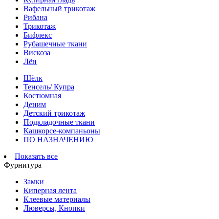
Вафельный трикотаж
Рибана
Трикотаж
Бифлекс
Рубашечные ткани
Вискоза
Лён
Шёлк
Тенсель/ Купра
Костюмная
Деним
Детский трикотаж
Подкладочные ткани
Кашкорсе-компаньоны
ПО НАЗНАЧЕНИЮ
Показать все
Фурнитура
Замки
Киперная лента
Клеевые материалы
Люверсы, Кнопки