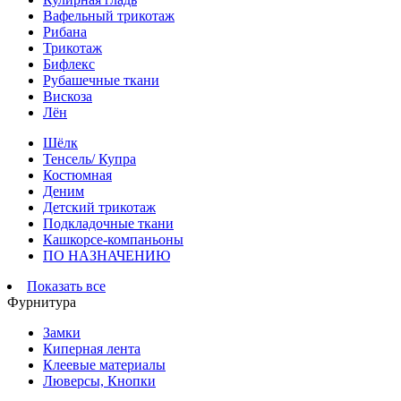
Вафельный трикотаж
Рибана
Трикотаж
Бифлекс
Рубашечные ткани
Вискоза
Лён
Шёлк
Тенсель/ Купра
Костюмная
Деним
Детский трикотаж
Подкладочные ткани
Кашкорсе-компаньоны
ПО НАЗНАЧЕНИЮ
Показать все
Фурнитура
Замки
Киперная лента
Клеевые материалы
Люверсы, Кнопки