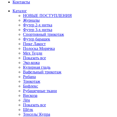
Контакты
Каталог
НОВЫЕ ПОСТУПЛЕНИЯ
Журналы
Футер 2-х нитка
Футер 3-х нитка
Спортивный трикотаж
Футер барашек
Пике Лакост
Полоска Морячка
Мех Тедди
Показать все
Эко-кожа
Кулирная гладь
Вафельный трикотаж
Рибана
Трикотаж
Бифлекс
Рубашечные ткани
Вискоза
Лён
Показать все
Шёлк
Тенсель/ Купра