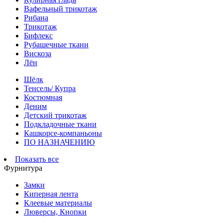
Вафельный трикотаж
Рибана
Трикотаж
Бифлекс
Рубашечные ткани
Вискоза
Лён
Шёлк
Тенсель/ Купра
Костюмная
Деним
Детский трикотаж
Подкладочные ткани
Кашкорсе-компаньоны
ПО НАЗНАЧЕНИЮ
Показать все
Фурнитура
Замки
Киперная лента
Клеевые материалы
Люверсы, Кнопки