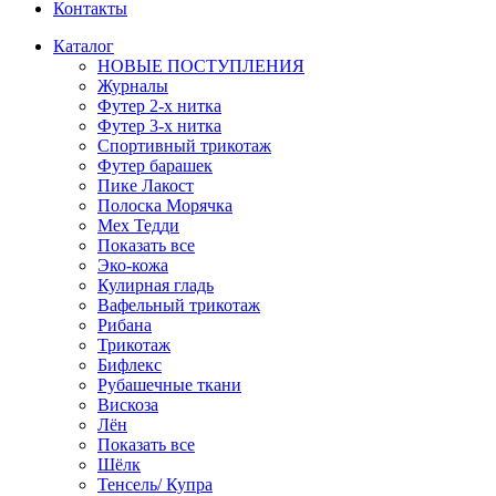
Контакты
Каталог
НОВЫЕ ПОСТУПЛЕНИЯ
Журналы
Футер 2-х нитка
Футер 3-х нитка
Спортивный трикотаж
Футер барашек
Пике Лакост
Полоска Морячка
Мех Тедди
Показать все
Эко-кожа
Кулирная гладь
Вафельный трикотаж
Рибана
Трикотаж
Бифлекс
Рубашечные ткани
Вискоза
Лён
Показать все
Шёлк
Тенсель/ Купра