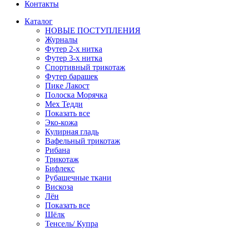
Контакты
Каталог
НОВЫЕ ПОСТУПЛЕНИЯ
Журналы
Футер 2-х нитка
Футер 3-х нитка
Спортивный трикотаж
Футер барашек
Пике Лакост
Полоска Морячка
Мех Тедди
Показать все
Эко-кожа
Кулирная гладь
Вафельный трикотаж
Рибана
Трикотаж
Бифлекс
Рубашечные ткани
Вискоза
Лён
Показать все
Шёлк
Тенсель/ Купра