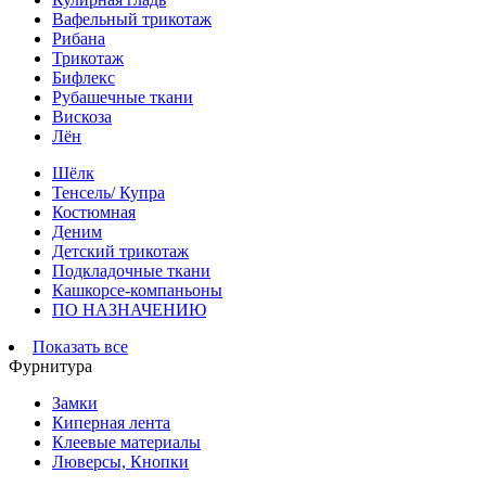
Вафельный трикотаж
Рибана
Трикотаж
Бифлекс
Рубашечные ткани
Вискоза
Лён
Шёлк
Тенсель/ Купра
Костюмная
Деним
Детский трикотаж
Подкладочные ткани
Кашкорсе-компаньоны
ПО НАЗНАЧЕНИЮ
Показать все
Фурнитура
Замки
Киперная лента
Клеевые материалы
Люверсы, Кнопки