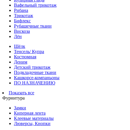
Вафельный трикотаж
Рибана
Трикотаж
Бифлекс
Рубашечные ткани
Вискоза
Лён
Шёлк
Тенсель/ Купра
Костюмная
Деним
Детский трикотаж
Подкладочные ткани
Кашкорсе-компаньоны
ПО НАЗНАЧЕНИЮ
Показать все
Фурнитура
Замки
Киперная лента
Клеевые материалы
Люверсы, Кнопки