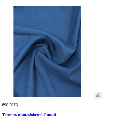
890 RUB
Тенсель (пич-эффект) Синий