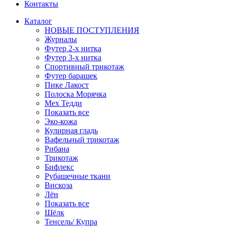
Контакты
Каталог
НОВЫЕ ПОСТУПЛЕНИЯ
Журналы
Футер 2-х нитка
Футер 3-х нитка
Спортивный трикотаж
Футер барашек
Пике Лакост
Полоска Морячка
Мех Тедди
Показать все
Эко-кожа
Кулирная гладь
Вафельный трикотаж
Рибана
Трикотаж
Бифлекс
Рубашечные ткани
Вискоза
Лён
Показать все
Шёлк
Тенсель/ Купра